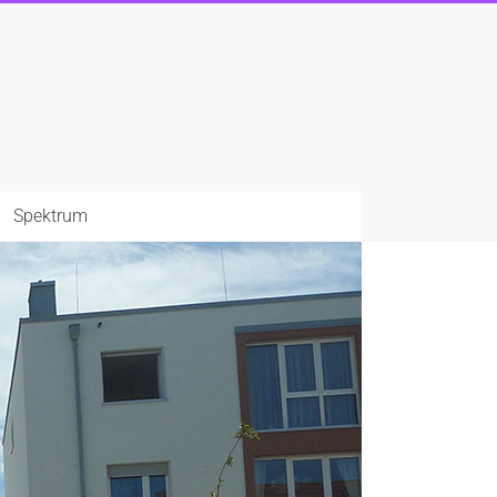
Spektrum