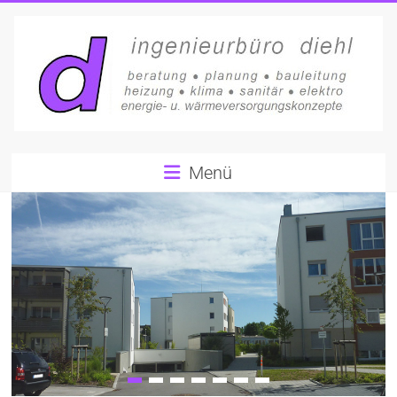
Skip
to
content
Ingenieurbüro
Menü
Diehl
–
Gernsheim